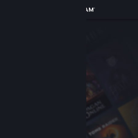
Увійти
Крамниця
Спільнота
Інформація
Підтримка
Змінити мову
Завантажити мобільний застосунок Steam
Переглянути повну версію