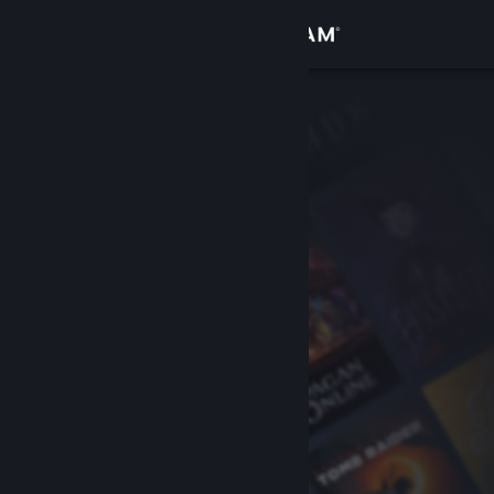
Увійти
Крамниця
Спільнота
Інформація
Підтримка
Змінити мову
Завантажити мобільний застосунок Steam
Переглянути повну версію