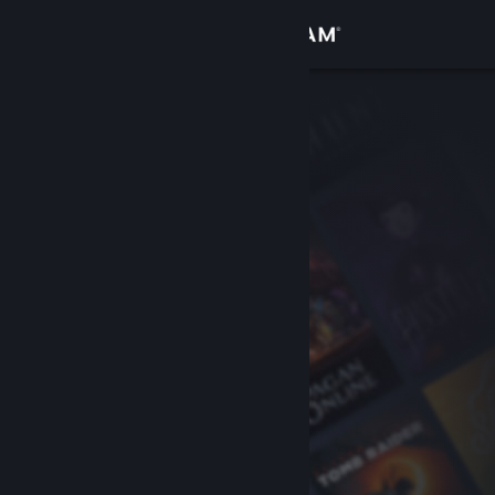
Увійти
Крамниця
Спільнота
Інформація
Підтримка
Змінити мову
Завантажити мобільний застосунок Steam
Переглянути повну версію