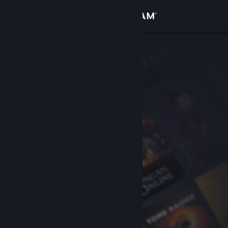
Увійти
Крамниця
Спільнота
Інформація
Підтримка
Змінити мову
Завантажити мобільний застосунок Steam
Переглянути повну версію