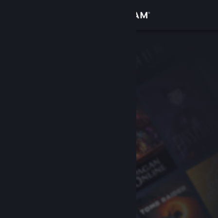
Увійти
Крамниця
Спільнота
Інформація
Підтримка
Змінити мову
Завантажити мобільний застосунок Steam
Переглянути повну версію