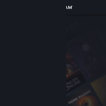
Увійти
Крамниця
Спільнота
Інформація
Підтримка
Змінити мову
Завантажити мобільний застосунок Steam
Переглянути повну версію