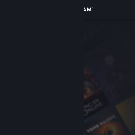
Увійти
Крамниця
Спільнота
Інформація
Підтримка
Змінити мову
Завантажити мобільний застосунок Steam
Переглянути повну версію