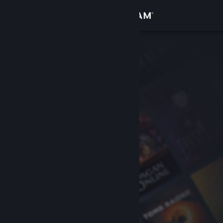
Увійти
Крамниця
Спільнота
Інформація
Підтримка
Змінити мову
Завантажити мобільний застосунок Steam
Переглянути повну версію