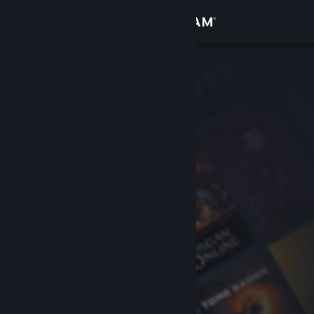
Увійти
Крамниця
Спільнота
Інформація
Підтримка
Змінити мову
Завантажити мобільний застосунок Steam
Переглянути повну версію