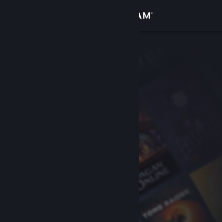
Увійти
Крамниця
Спільнота
Інформація
Підтримка
Змінити мову
Завантажити мобільний застосунок Steam
Переглянути повну версію