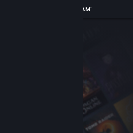
Увійти
Крамниця
Спільнота
Інформація
Підтримка
Змінити мову
Завантажити мобільний застосунок Steam
Переглянути повну версію