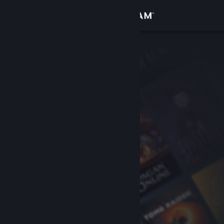
Увійти
Крамниця
Спільнота
Інформація
Підтримка
Змінити мову
Завантажити мобільний застосунок Steam
Переглянути повну версію