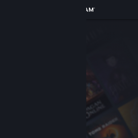
Увійти
Крамниця
Спільнота
Інформація
Підтримка
Змінити мову
Завантажити мобільний застосунок Steam
Переглянути повну версію