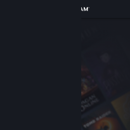
Увійти
Крамниця
Спільнота
Інформація
Підтримка
Змінити мову
Завантажити мобільний застосунок Steam
Переглянути повну версію