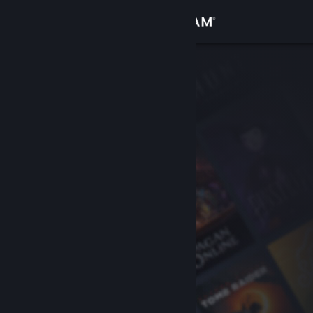
Увійти
Крамниця
Спільнота
Інформація
Підтримка
Змінити мову
Завантажити мобільний застосунок Steam
Переглянути повну версію