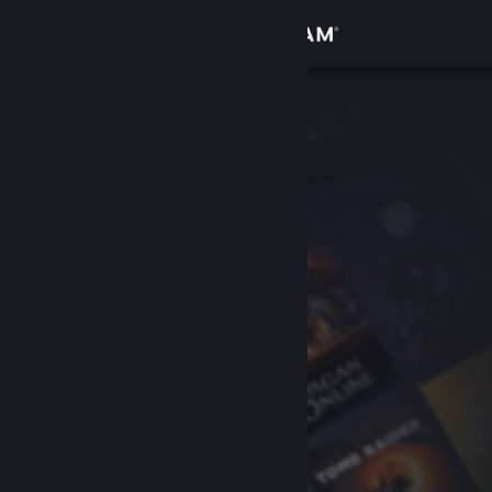
Увійти
Крамниця
Спільнота
Інформація
Підтримка
Змінити мову
Завантажити мобільний застосунок Steam
Переглянути повну версію