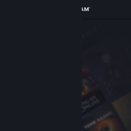
Увійти
Крамниця
Спільнота
Інформація
Підтримка
Змінити мову
Завантажити мобільний застосунок Steam
Переглянути повну версію