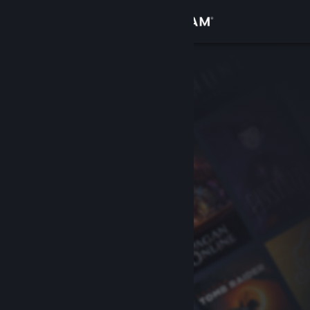
Увійти
Крамниця
Спільнота
Інформація
Підтримка
Змінити мову
Завантажити мобільний застосунок Steam
Переглянути повну версію