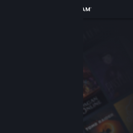
Увійти
Крамниця
Спільнота
Інформація
Підтримка
Змінити мову
Завантажити мобільний застосунок Steam
Переглянути повну версію