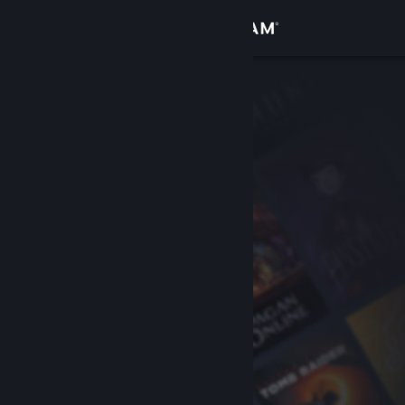
Увійти
Крамниця
Спільнота
Інформація
Підтримка
Змінити мову
Завантажити мобільний застосунок Steam
Переглянути повну версію