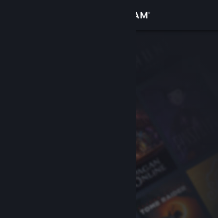
Увійти
Крамниця
Спільнота
Інформація
Підтримка
Змінити мову
Завантажити мобільний застосунок Steam
Переглянути повну версію