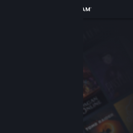
Увійти
Крамниця
Спільнота
Інформація
Підтримка
Змінити мову
Завантажити мобільний застосунок Steam
Переглянути повну версію