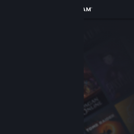
Увійти
Крамниця
Спільнота
Інформація
Підтримка
Змінити мову
Завантажити мобільний застосунок Steam
Переглянути повну версію