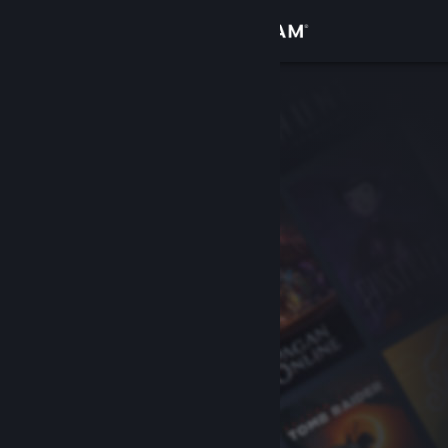
Увійти
Крамниця
Спільнота
Інформація
Підтримка
Змінити мову
Завантажити мобільний застосунок Steam
Переглянути повну версію