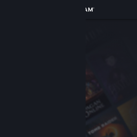
Увійти
Крамниця
Спільнота
Інформація
Підтримка
Змінити мову
Завантажити мобільний застосунок Steam
Переглянути повну версію