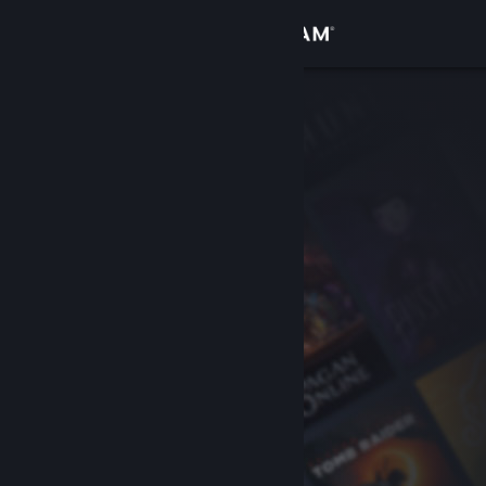
Увійти
Крамниця
Спільнота
Інформація
Підтримка
Змінити мову
Завантажити мобільний застосунок Steam
Переглянути повну версію