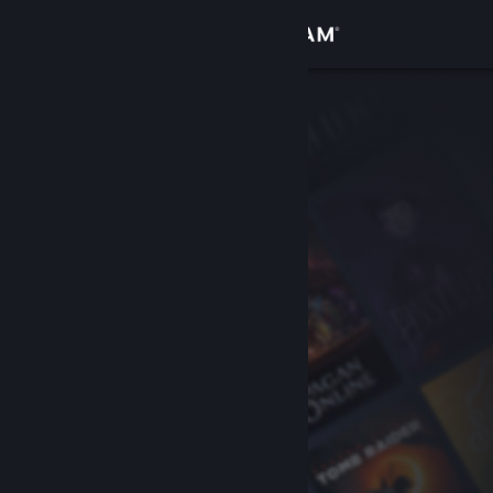
Увійти
Крамниця
Спільнота
Інформація
Підтримка
Змінити мову
Завантажити мобільний застосунок Steam
Переглянути повну версію