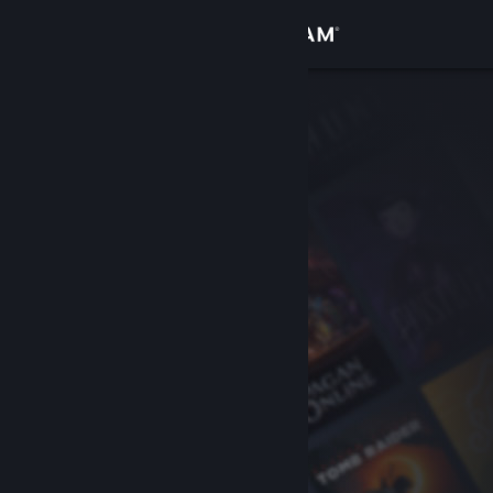
Увійти
Крамниця
Спільнота
Інформація
Підтримка
Змінити мову
Завантажити мобільний застосунок Steam
Переглянути повну версію