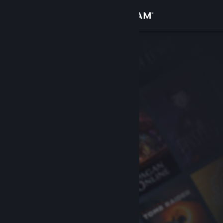
Увійти
Крамниця
Спільнота
Інформація
Підтримка
Змінити мову
Завантажити мобільний застосунок Steam
Переглянути повну версію