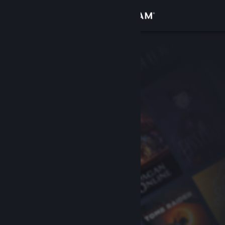
Увійти
Крамниця
Спільнота
Інформація
Підтримка
Змінити мову
Завантажити мобільний застосунок Steam
Переглянути повну версію