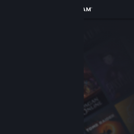
Увійти
Крамниця
Спільнота
Інформація
Підтримка
Змінити мову
Завантажити мобільний застосунок Steam
Переглянути повну версію