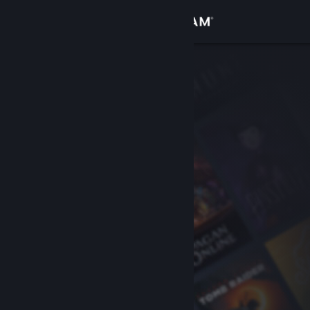
Увійти
Крамниця
Спільнота
Інформація
Підтримка
Змінити мову
Завантажити мобільний застосунок Steam
Переглянути повну версію