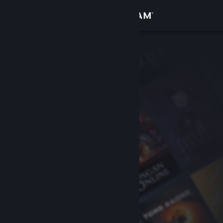
Увійти
Крамниця
Спільнота
Інформація
Підтримка
Змінити мову
Завантажити мобільний застосунок Steam
Переглянути повну версію