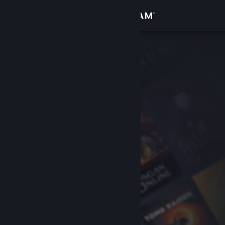
Увійти
Крамниця
Спільнота
Інформація
Підтримка
Змінити мову
Завантажити мобільний застосунок Steam
Переглянути повну версію