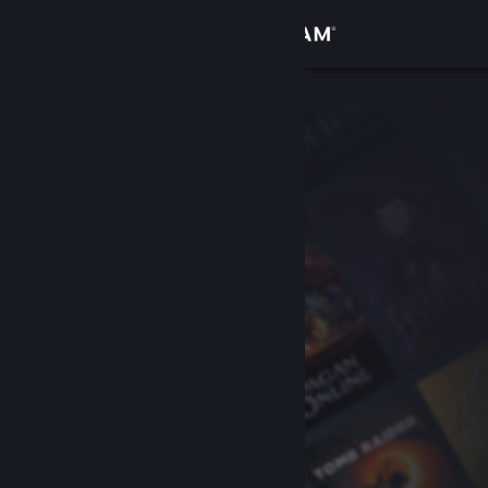
Увійти
Крамниця
Спільнота
Інформація
Підтримка
Змінити мову
Завантажити мобільний застосунок Steam
Переглянути повну версію