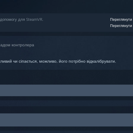
 допомогу для SteamVR.
Переглянути 
Переглянути 
падом контролера
ивий чи сіпається, можливо, його потрібно відкалібрувати.
ереконайтеся, що контролер має останню мікропрограму:
SteamVR
раму
.
е системну кнопку)
ату, натисніть системну кнопку