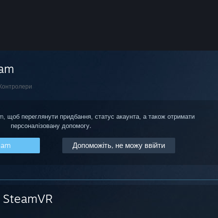
eam
Контролери
am, щоб переглянути придбання, статус акаунта, а також отримати
персоналізовану допомогу.
eam
Допоможіть, не можу ввійти
SteamVR