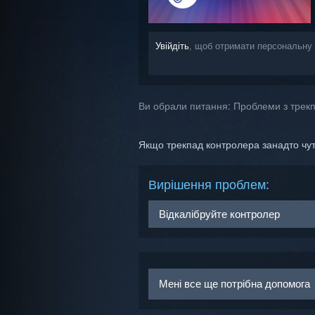
Увійдіть
, щоб отримати персональну
Ви обрали питання:
Проблеми з трек
Якщо трекпад контролера занадто чутл
Вирішення проблем:
Відкалібруйте контролер
Перед виконанням цих кроків, п
Пристрої
>
Оновити мікропрог
Мені все ще потрібна допомога
Вимкніть контролер (утримуйт
Утримуючи триґер і кнопку хв