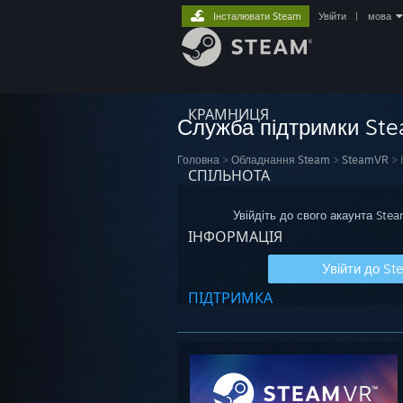
Інсталювати Steam
Увійти
|
мова
КРАМНИЦЯ
Служба підтримки St
Головна
>
Обладнання Steam
>
SteamVR
>
СПІЛЬНОТА
Увійдіть до свого акаунта Ste
ІНФОРМАЦІЯ
Увійти до St
ПІДТРИМКА