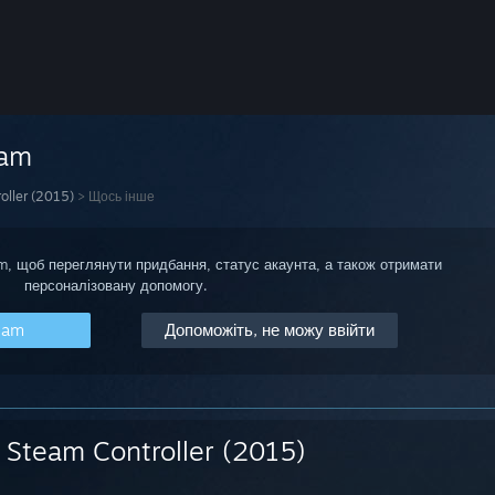
eam
oller (2015)
>
Щось інше
am, щоб переглянути придбання, статус акаунта, а також отримати
персоналізовану допомогу.
eam
Допоможіть, не можу ввійти
Steam Controller (2015)