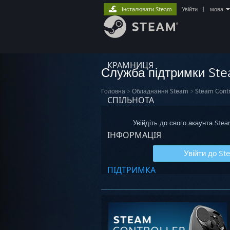
Інсталювати Steam
Увійти
|
мова
КРАМНИЦЯ
Служба підтримки St
Головна
>
Обладнання Steam
>
Steam Contr
СПІЛЬНОТА
Увійдіть до свого акаунта Ste
ІНФОРМАЦІЯ
Увійти до St
ПІДТРИМКА