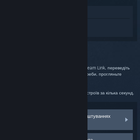
Переглянути у крамниці
Увійдіть
, щоб отримати персональну
допомогу для Steam Link.
Ви обрали питання:
Пристрої Bluetooth
Перейдіть до налаштувань Bluetooth у Steam Link, переведіть
свій пристрій у режим поєднання (за потреби, прогляньте
документацію пристрою).
Ваш пристрій має з’явитися у списку пристроїв за кілька секунд.
Мій пристрій не з’являється у налаштуваннях
Bluetooth
Мій пристрій не підключається, проте