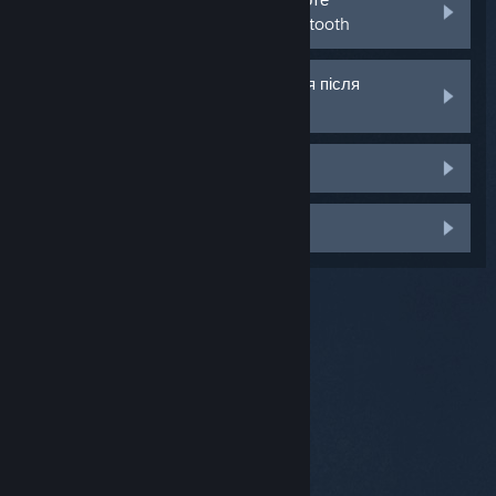
з’являється у налаштуваннях Bluetooth
Мій пристрій відразу відключається після
підключення
Мікрофон не працює
Щось інше
© Valve Corporation. Усі права захищено. Усі
торговельні марки є власністю відповідних власників
у США та інших країнах.
Політика конфіденційності
|
Юридична інформація
|
Доступність
|
Угода