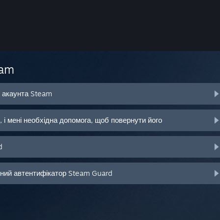
eam
о акаунта Steam
 і мені необхідна допомога, щоб повернути його
d
ьний автентифікатор Steam Guard