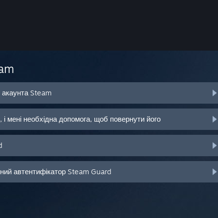
eam
о акаунта Steam
 і мені необхідна допомога, щоб повернути його
d
ьний автентифікатор Steam Guard