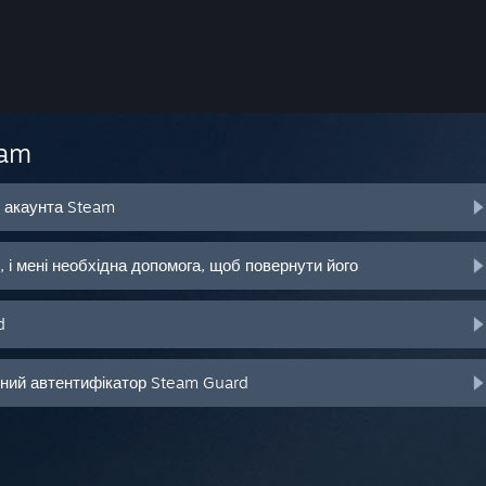
eam
о акаунта Steam
 і мені необхідна допомога, щоб повернути його
d
ьний автентифікатор Steam Guard