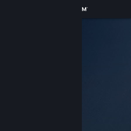
Увійти
Крамниця
Спільнота
Інформація
Підтримка
Змінити мову
Завантажити мобільний застосунок Steam
Переглянути повну версію