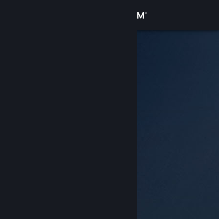
Увійти
Крамниця
Спільнота
Інформація
Підтримка
Змінити мову
Завантажити мобільний застосунок Steam
Переглянути повну версію