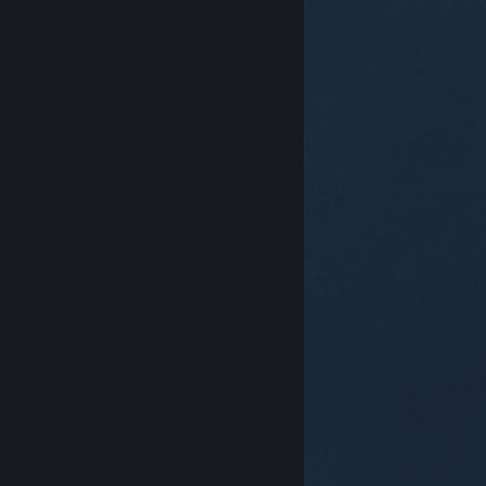
© Valve Corporation. Усі права захищено. Усі
торговельні марки є власністю відповідних власників
у США та інших країнах.
Політика конфіденційності
|
Юридична інформація
|
Доступність
|
Угода
підписника Steam
|
Повернення коштів
|
Файли
cookie