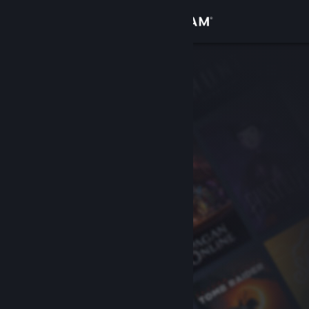
Đăng nhập
Cửa hàng
Cộng đồng
Thông tin
Hỗ trợ
Thay đổi ngôn ngữ
Cài ứng dụng Steam di động
Xem web cho desktop