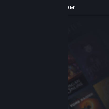
Đăng nhập
Cửa hàng
Cộng đồng
Thông tin
Hỗ trợ
Thay đổi ngôn ngữ
Cài ứng dụng Steam di động
Xem web cho desktop