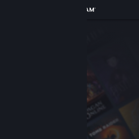
Đăng nhập
Cửa hàng
Cộng đồng
Thông tin
Hỗ trợ
Thay đổi ngôn ngữ
Cài ứng dụng Steam di động
Xem web cho desktop