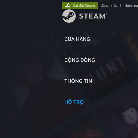
Cài đặt Steam
đăng nhập
|
Ngôn n
CỬA HÀNG
CỘNG ĐỒNG
THÔNG TIN
HỖ TRỢ