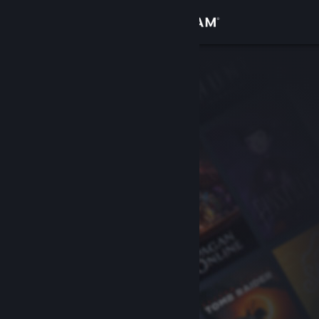
Đăng nhập
Cửa hàng
Cộng đồng
Thông tin
Hỗ trợ
Thay đổi ngôn ngữ
Cài ứng dụng Steam di động
Xem web cho desktop