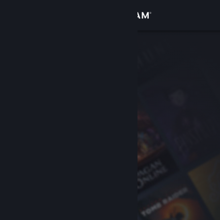
Đăng nhập
Cửa hàng
Cộng đồng
Thông tin
Hỗ trợ
Thay đổi ngôn ngữ
Cài ứng dụng Steam di động
Xem web cho desktop